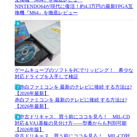
NINTENDO64が現代に復活！約4.3万円の最新FPGA互
換機『M64』を徹底レビュー
ゲームキューブのソフトをPCでリッピング！ 希少な
対応ドライブを入手して検証
赤白ファミコンを 最新のテレビに接続 する方法は?
【2026年最新】
中古ドリキャス、買う前にココを見ろ！ MIL-CD対