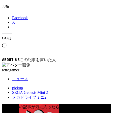
共有:
Facebook
X
いいね:
読
み
込
ABOUT US
み
中…
retrogamer
ニュース
pickup
SEGA Genesis Mini 2
メガドライブミニ2
FOLLOW