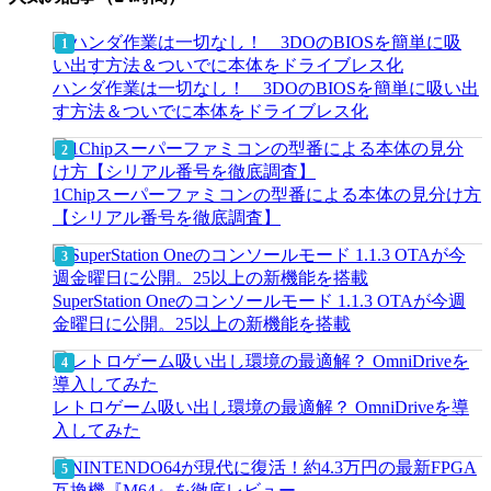
ハンダ作業は一切なし！ 3DOのBIOSを簡単に吸い出
す方法＆ついでに本体をドライブレス化
1Chipスーパーファミコンの型番による本体の見分け方
【シリアル番号を徹底調査】
SuperStation Oneのコンソールモード 1.1.3 OTAが今週
金曜日に公開。25以上の新機能を搭載
レトロゲーム吸い出し環境の最適解？ OmniDriveを導
入してみた