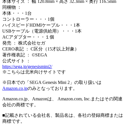
本体サイズ ： 幅 120.8mm × 高さ 32.3mm × 奥行 116.5mm
同梱物 ：
本体・・・1台
コントローラー・・・1個
ハイスピードHDMIケーブル・・・1本
USBケーブル（電源供給用）・・・1本
ACアダプター・・・１個
発売 ： 株式会社セガ
CERO表記 ： C区分（15才以上対象）
著作権表記 ： ©SEGA
公式サイト ：
https://sega.jp/genesismini2/
※こちらは北米向けサイトです
※日本での「SEGA Genesis Mini 2」の取り扱いは
Amazon.co.jp
のみとなっております。
Amazon.co.jp、Amazonは、 Amazon.com, Inc.またはその関連
会社の商標です。
■記載されている会社名、製品名は、各社の登録商標または
商標です。