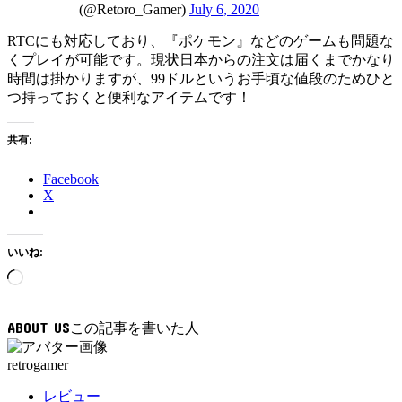
(@Retoro_Gamer)
July 6, 2020
RTCにも対応しており、『ポケモン』などのゲームも問題な
くプレイが可能です。現状日本からの注文は届くまでかなり
時間は掛かりますが、99ドルというお手頃な値段のためひと
つ持っておくと便利なアイテムです！
共有:
Facebook
X
いいね:
読
み
込
ABOUT US
み
中…
retrogamer
レビュー