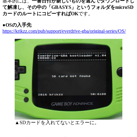
基本的には、
一番日付が新しいものを選んでダウンロードし
て解凍し、その中の「GBASYS」というフォルダをmicroSD
カードのルートにコピーすればOK
です。
●OSの入手先
https://krikzz.com/pub/support/everdrive-gba/original-series/OS/
▲SDカードを入れてないとエラーに。