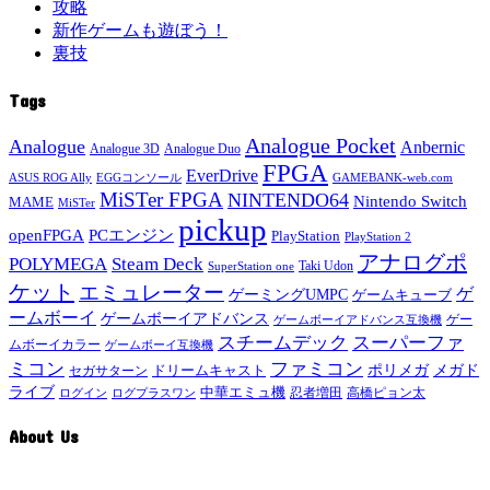
攻略
新作ゲームも遊ぼう！
裏技
Tags
Analogue Pocket
Analogue
Anbernic
Analogue 3D
Analogue Duo
FPGA
EverDrive
ASUS ROG Ally
EGGコンソール
GAMEBANK-web.com
MiSTer FPGA
NINTENDO64
Nintendo Switch
MAME
MiSTer
pickup
openFPGA
PCエンジン
PlayStation
PlayStation 2
アナログポ
POLYMEGA
Steam Deck
Taki Udon
SuperStation one
ケット
エミュレーター
ゲ
ゲーミングUMPC
ゲームキューブ
ームボーイ
ゲームボーイアドバンス
ゲー
ゲームボーイアドバンス互換機
スチームデック
スーパーファ
ムボーイカラー
ゲームボーイ互換機
ミコン
ファミコン
メガド
ドリームキャスト
ポリメガ
セガサターン
ライブ
中華エミュ機
ログイン
ログプラスワン
忍者増田
高橋ピョン太
About Us