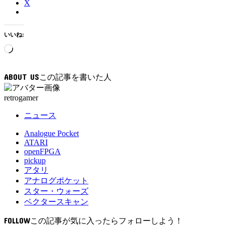
X
いいね:
読
み
込
ABOUT US
み
中…
retrogamer
ニュース
Analogue Pocket
ATARI
openFPGA
pickup
アタリ
アナログポケット
スター・ウォーズ
ベクタースキャン
FOLLOW