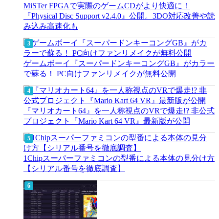
MiSTer FPGAで実際のゲームCDがより快適に！
『Physical Disc Support v2.4.0』公開。3DO対応改善や読
み込み高速化も
ゲームボーイ『スーパードンキーコングGB』がカラー
で蘇る！ PC向けファンリメイクが無料公開
『マリオカート64』を一人称視点のVRで爆走!? 非公式
プロジェクト『Mario Kart 64 VR』最新版が公開
1Chipスーパーファミコンの型番による本体の見分け方
【シリアル番号を徹底調査】