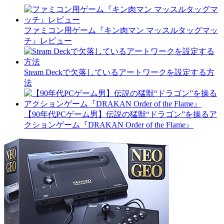
ファミコン用ゲーム『キン肉マン マッスルタッグマッ
チ』レビュー
Steam Deckで欠落しているアートワークを設定する方
法
【90年代PCゲーム男】伝説の猛獣“ドラゴン”を操るア
クションゲーム『DRAKAN Order of the Flame』