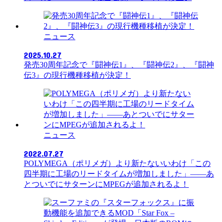
ニュース
2025.10.27
発売30周年記念で『闘神伝1』、『闘神伝2』、『闘神
伝3』の現行機種移植が決定！
ニュース
2022.07.27
POLYMEGA（ポリメガ）より新たないいわけ「この
四半期に工場のリードタイムが増加しました」――あ
とついでにサターンにMPEGが追加されるよ！