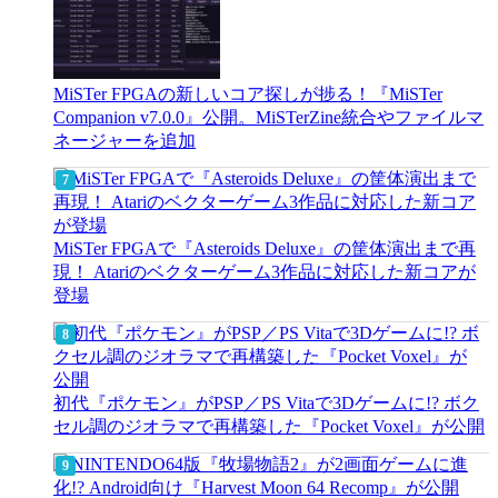
MiSTer FPGAの新しいコア探しが捗る！『MiSTer
Companion v7.0.0』公開。MiSTerZine統合やファイルマ
ネージャーを追加
MiSTer FPGAで『Asteroids Deluxe』の筐体演出まで再
現！ Atariのベクターゲーム3作品に対応した新コアが
登場
初代『ポケモン』がPSP／PS Vitaで3Dゲームに!? ボク
セル調のジオラマで再構築した『Pocket Voxel』が公開