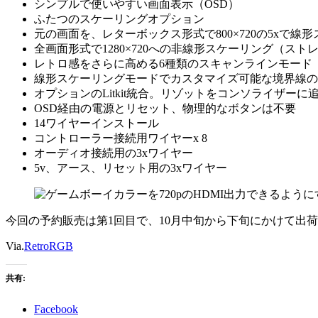
シンプルで使いやすい画面表示（OSD）
ふたつのスケーリングオプション
元の画面を、レターボックス形式で800×720の5xで線
全画面形式で1280×720への非線形スケーリング（スト
レトロ感をさらに高める6種類のスキャンラインモード
線形スケーリングモードでカスタマイズ可能な境界線の
オプションのLitkit統合。リゾットをコンソライザー
OSD経由の電源とリセット、物理的なボタンは不要
14ワイヤーインストール
コントローラー接続用ワイヤーx 8
オーディオ接続用の3xワイヤー
5v、アース、リセット用の3xワイヤー
今回の予約販売は第1回目で、10月中旬から下旬にかけて出
Via.
RetroRGB
共有:
Facebook