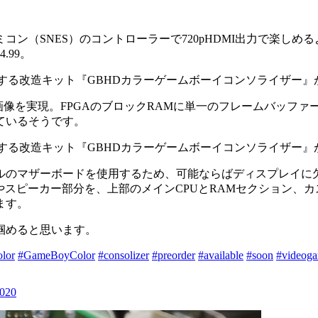
ン（SNES）のコントローラーで720pHDMI出力で楽しめ
.99。
クス画像を実現。FPGAのブロックRAMに単一のフレームバッ
ているそうです。
ルのマザーボードを使用するため、可能ならばディスプレイに
スピーカー部分を、上部のメインCPUとRAMセクション、カスタ
ます。
掴めると思います。
lor
#GameBoyColor
#consolizer
#preorder
#available
#soon
#videog
2020