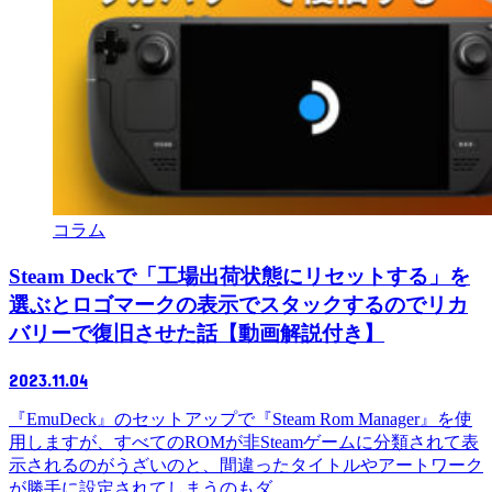
コラム
Steam Deckで「工場出荷状態にリセットする」を
選ぶとロゴマークの表示でスタックするのでリカ
バリーで復旧させた話【動画解説付き】
2023.11.04
『EmuDeck』のセットアップで『Steam Rom Manager』を使
用しますが、すべてのROMが非Steamゲームに分類されて表
示されるのがうざいのと、間違ったタイトルやアートワーク
が勝手に設定されてしまうのもダ...