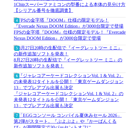
1Chipスーパーファミコンの型番による本体の見分け方
【シリアル番号を徹底調査】
FPSの金字塔『DOOM』仕様の限定モデル！『Evercade
Nexus DOOM Edition』が3000台限定で登場
8月27日20時の生配信で『イーグレットツー ミニ』の
新作追加ソフトを発表！
『ジャレコアーケードコレクションVol. 1 & Vol. 2』の
未発表12タイトルを公開！「東京ゲームダンジョン
13」でプレアブル出展も決定