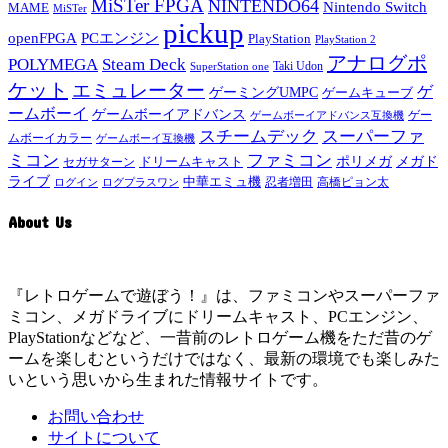
MiSTer FPGA
NINTENDO64
Nintendo Switch
MAME
MiSTer
pickup
openFPGA
PCエンジン
PlayStation
PlayStation 2
アナログポ
POLYMEGA
Steam Deck
Taki Udon
SuperStation one
ケット
エミュレーター
ゲ
ゲーミングUMPC
ゲームキューブ
ームボーイ
ゲームボーイアドバンス
ゲー
ゲームボーイアドバンス互換機
スチームデック
スーパーファ
ムボーイカラー
ゲームボーイ互換機
ミコン
ファミコン
メガド
ドリームキャスト
ポリメガ
セガサターン
ライブ
中華エミュ機
ログイン
ログプラスワン
忍者増田
高橋ピョン太
About Us
『レトロゲームで遊ぼう！』は、ファミコンやスーパーファ
ミコン、メガドライブにドリームキャスト、PCエンジン、
PlayStationなどなど、一昔前のレトロゲーム機をただ昔のゲ
ームを楽しむというだけではなく、最新の環境でも楽しみた
いという思いから生まれた情報サイトです。
お問い合わせ
サイトについて