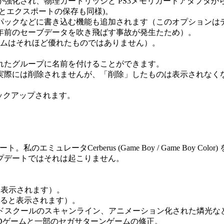
強化され、物理カートリッジと PS3メモリカードアダプタ
とエクスポートの保存も同様)。
パックなどに書き込む機能も追加されます（このオプションは
0年前のセーブデータを吹き飛ばす事故が発生たため）。
ムはそれほど優れたものではありません）。
れたグループに名前を付けることができます。
実際には削除されませんが、「削除」したものは表示されなく
ックアップされます。
ミュレータCerberus (Game Boy / Game Boy Co
プデートではそれは起こりません。
と表示されます）。
ると表示されます）。
ルドスクールのスキャンライン、アニメーション化された燐光など
 CDゲームと一部のセガサターンゲームの修正。