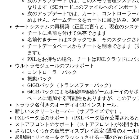
次のアップデートでは、このメモリ管理システムが
なります（SDカード上のファイルへのインポート
次のアップデートでは、カート、コントローラー
めません。ゲームデータをカートに書き込み、3
チートシステムの再構築（正直に言うと、現在のシステ
チートに名前を付けて保存できます
名前付きチートはスタックでき、そのスタックさ
チートデータベースからチートを削除できます（
ます)。
PXLをお持ちの場合、チートはPXLクラウドにバ
ウルトラモジュールのフルサポート
コントローラーパック
振動バック
64GBパック（トランスファーパック）
64GBパックによる極秘非極秘ゲームボーイのサポート。私のエ
ベースに追加する可能性もありますが、このアッ
トラック名付きのオーディオCDインストール。
新しいスクリーンセーバー（サプライズです）。
PXLベータ版のサポート（PXL ベータ版が公開される
ストアフロントのサポート（ストアフロントが公開され
さらにいくつかの仮想ディスプレイ設定 (通常のオー
起動時にリヒターをクラッシュさせる一部のNeo Geo