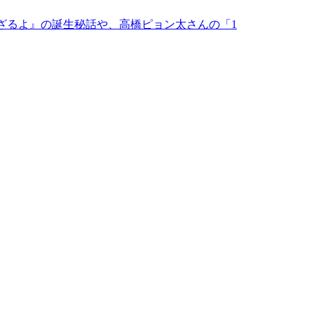
ござるよ』の誕生秘話や、高橋ピョン太さんの「1