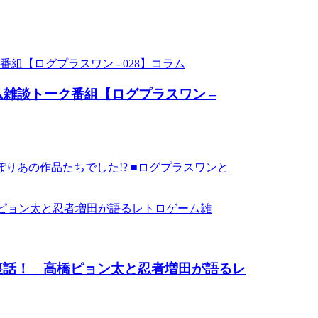
コラム
雑談トーク番組【ログプラスワン –
りあの作品たちでした!? ■ログプラスワンと
裏話！ 高橋ピョン太と忍者増田が語るレ