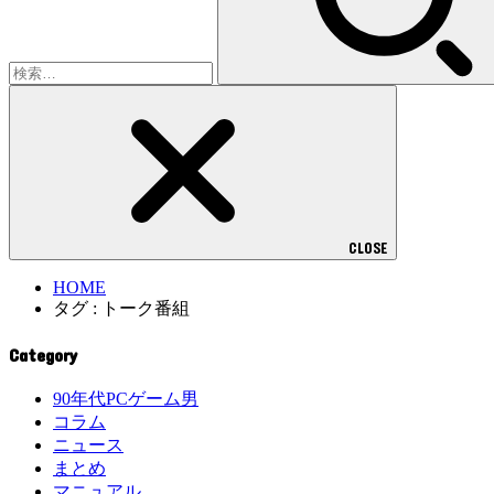
CLOSE
HOME
タグ : トーク番組
Category
90年代PCゲーム男
コラム
ニュース
まとめ
マニュアル