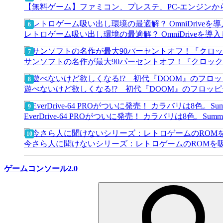
【無料ゲーム】ファミコン、プレステ、PC-エンジンか
レトロゲーム吸い出し環境の最適解？ OmniDriveを導
サンソフトの名作が最大90パーセントオフ！『クロッ
遊べないけど欲しくなる!? 初代『DOOM』のフロッ
EverDrive-64 PROがついに発売！ カラバリは8色。Su
今さら人に聞けないシリーズ：レトロゲームのROMを吸
ゲームコンソール2.0
検
索: