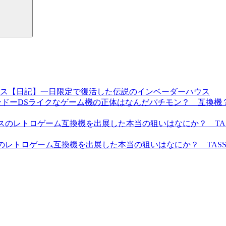
【日記】一日限定で復活した伝説のインベーダーハウス
パチモン？ 互換機？ 
レトロゲーム互換機を出展した本当の狙いはなにか？ TASSEI社長