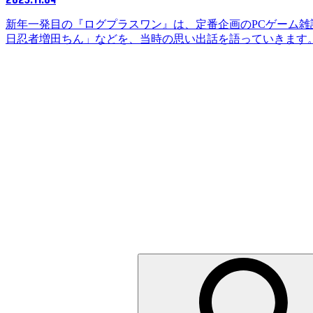
新年一発目の『ログプラスワン』は、定番企画のPCゲーム雑
日忍者増田ちん」などを、当時の思い出話を語っていきます。 ■
検
索: