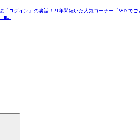
誌『ログイン』の裏話！21年間続いた人気コーナー『WIZで
...