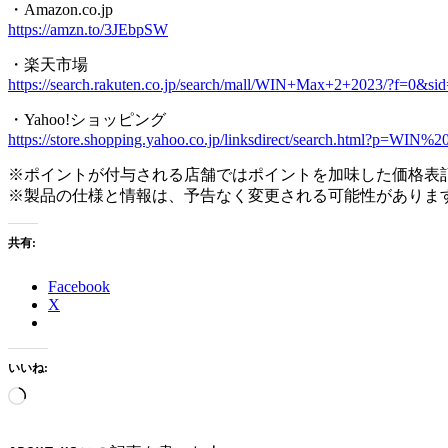
・Amazon.co.jp
https://amzn.to/3JEbpSW
・楽天市場
https://search.rakuten.co.jp/search/mall/WIN+Max+2+2023/?f=0&si
・Yahoo!ショッピング
https://store.shopping.yahoo.co.jp/linksdirect/search.html?p=WI
※ポイントが付与される店舗ではポイントを加味した価格表
※製品の仕様と情報は、予告なく変更される可能性がありま
共有:
Facebook
X
いいね:
読
み
込