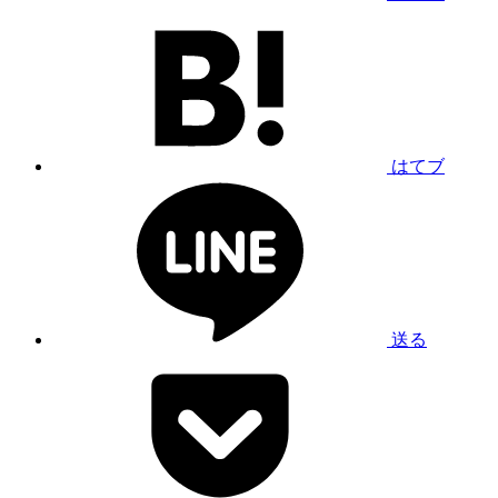
はてブ
送る