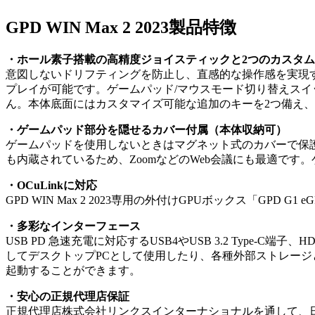
GPD WIN Max 2 2023製品特徴
・ホール素子搭載の高精度ジョイスティックと2つのカスタ
意図しないドリフティングを防止し、直感的な操作感を実現
プレイが可能です。ゲームパッド/マウスモード切り替えスイ
ん。本体底面にはカスタマイズ可能な追加のキーを2つ備え
・ゲームパッド部分を隠せるカバー付属（本体収納可）
ゲームパッドを使用しないときはマグネット式のカバーで保護
も内蔵されているため、ZoomなどのWeb会議にも最適で
・OCuLinkに対応
GPD WIN Max 2 2023専用の外付けGPUボックス「GPD
・多彩なインターフェース
USB PD 急速充電に対応するUSB4やUSB 3.2 Type
してデスクトップPCとして使用したり、各種外部ストレー
起動することができます。
・安心の正規代理店保証
正規代理店株式会社リンクスインターナショナルを通して、