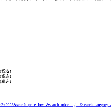
円（税込）
円（税込）
円（税込）
x+2+2023&search_price_low=&search_price_high=&search_category=