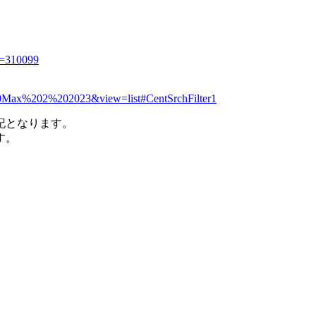
d=310099
N%20Max%202%202023&view=list#CentSrchFilter1
記となります。
す。