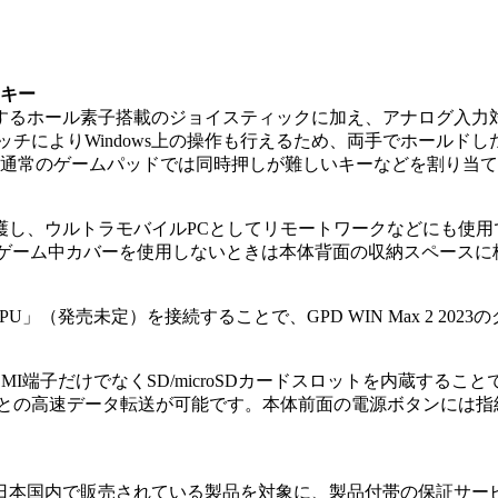
ムキー
するホール素子搭載のジョイスティックに加え、アナログ入力
ッチによりWindows上の操作も行えるため、両手でホールド
、通常のゲームパッドでは同時押しが難しいキーなどを割り当
し、ウルトラモバイルPCとしてリモートワークなどにも使用で
す。ゲーム中カバーを使用しないときは本体背面の収納スペース
 G1 eGPU」（発売未定）を接続することで、GPD WIN Max 2
-C端子、HDMI端子だけでなくSD/microSDカードスロットを内
ジとの高速データ転送が可能です。本体前面の電源ボタンには指
日本国内で販売されている製品を対象に、製品付帯の保証サー