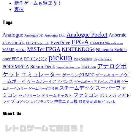
新作ゲームも遊ぼう！
裏技
Tags
Analogue Pocket
Analogue
Anbernic
Analogue 3D
Analogue Duo
FPGA
EverDrive
ASUS ROG Ally
EGGコンソール
GAMEBANK-web.com
MiSTer FPGA
NINTENDO64
Nintendo Switch
MAME
MiSTer
pickup
openFPGA
PCエンジン
PlayStation
PlayStation 2
アナログポ
POLYMEGA
Steam Deck
Taki Udon
SuperStation one
ケット
エミュレーター
ゲ
ゲーミングUMPC
ゲームキューブ
ームボーイ
ゲームボーイアドバンス
ゲー
ゲームボーイアドバンス互換機
スチームデック
スーパーファ
ムボーイカラー
ゲームボーイ互換機
ミコン
ファミコン
メガド
ドリームキャスト
ポリメガ
セガサターン
ライブ
中華エミュ機
ログイン
ログプラスワン
忍者増田
高橋ピョン太
About Us