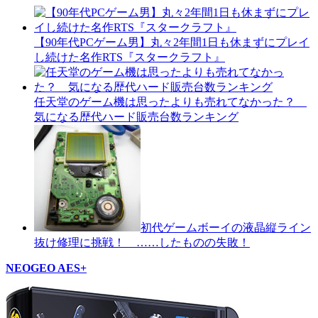
【90年代PCゲーム男】丸々2年間1日も休まずにプレイ
し続けた名作RTS『スタークラフト』
任天堂のゲーム機は思ったよりも売れてなかった？
気になる歴代ハード販売台数ランキング
初代ゲームボーイの液晶縦ライン
抜け修理に挑戦！ ……したものの失敗！
NEOGEO AES+