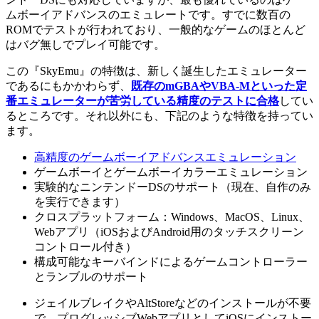
ムボーイアドバンスのエミュレートです。すでに数百の
ROMでテストが行われており、一般的なゲームのほとんど
はバグ無しでプレイ可能です。
この『SkyEmu』の特徴は、新しく誕生したエミュレーター
であるにもかかわらず、
既存のmGBAやVBA-Mといった定
番エミュレーターが苦労している精度のテストに合格
してい
るところです。それ以外にも、下記のような特徴を持ってい
ます。
高精度のゲームボーイアドバンスエミュレーション
ゲームボーイとゲームボーイカラーエミュレーション
実験的なニンテンドーDSのサポート（現在、自作のみ
を実行できます）
クロスプラットフォーム：Windows、MacOS、Linux、
Webアプリ（iOSおよびAndroid用のタッチスクリーン
コントロール付き）
構成可能なキーバインドによるゲームコントローラー
とランブルのサポート
ジェイルブレイクやAltStoreなどのインストールが不要
で、プログレッシブWebアプリとしてiOSにインストー