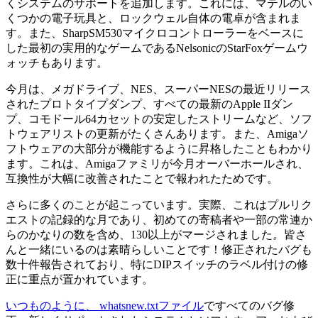
くシステムのサポートを追加します。これには、マテルのい
くつかの電子玩具と、ロックウェル自体の電卓が含まれま
す。また、SharpSM530マイクロコントローラーをベースに
した最初の実用的なゲームであるNels​​onicのStarFoxゲームウ
ォッチもあります。
今月は、メガドライブ、NES、スーパーNESの最近リリース
されたプロトタイプダンプ、すべての最新のApple IIダン
プ、コモドール64カセットの安定したストリームなど、ソフ
トウェアリストの更新がたくさんあります。また、Amigaソ
フトウェアの大部分が機能するように昇格したこともわかり
ます。これは、Amigaファミリが今月オーバーホールされ、
互換性が大幅に改善されたことで報われたためです。
さらに多くのことが起こっています。実際、これはプルリク
エストの記録的な月であり、初めての寄稿者や一部の常連か
らのかなりの数を含め、130以上がマージされました
。
皆さ
んと一緒にいるのは素晴らしいことです！修正されたバグも
数十件報告されており、特にDIPスイッチのラベル​​付けの修
正に重点が置かれています。
いつものように、 whatsnew.txtファイル
ですべてのバグ修