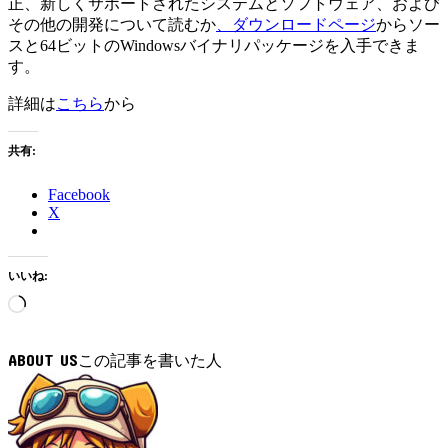
正、新しくサポートされたシステムとソフトウェア、および
その他の開発について読むか
、ダウンロードページ
からソー
スと64ビットのWindowsバイナリパッケージを入手できま
す。
詳細は
こちら
から
共有:
Facebook
X
いいね:
読
み
込
ABOUT US
み
中…