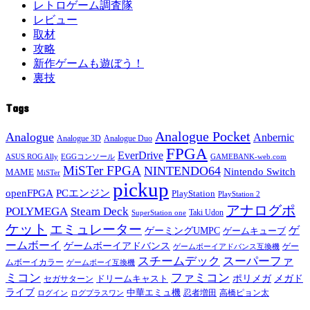
レトロゲーム調査隊
レビュー
取材
攻略
新作ゲームも遊ぼう！
裏技
Tags
Analogue Pocket
Analogue
Anbernic
Analogue 3D
Analogue Duo
FPGA
EverDrive
ASUS ROG Ally
EGGコンソール
GAMEBANK-web.com
MiSTer FPGA
NINTENDO64
Nintendo Switch
MAME
MiSTer
pickup
openFPGA
PCエンジン
PlayStation
PlayStation 2
アナログポ
POLYMEGA
Steam Deck
Taki Udon
SuperStation one
ケット
エミュレーター
ゲ
ゲーミングUMPC
ゲームキューブ
ームボーイ
ゲームボーイアドバンス
ゲー
ゲームボーイアドバンス互換機
スチームデック
スーパーファ
ムボーイカラー
ゲームボーイ互換機
ミコン
ファミコン
メガド
ドリームキャスト
ポリメガ
セガサターン
ライブ
中華エミュ機
ログイン
ログプラスワン
忍者増田
高橋ピョン太