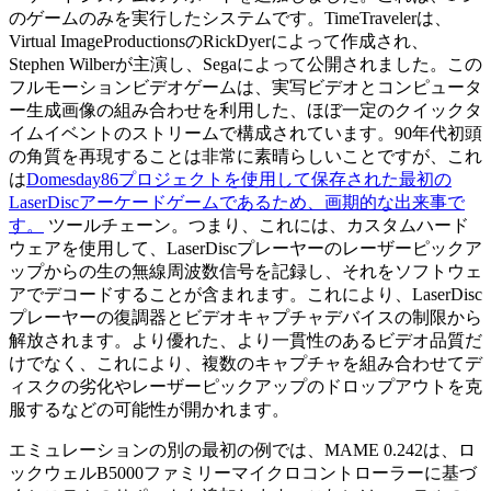
のゲームのみを実行したシステムです。TimeTravelerは、
Virtual ImageProductionsのRickDyerによって作成され、
Stephen Wilberが主演し、Segaによって公開されました。この
フルモーションビデオゲームは、実写ビデオとコンピュータ
ー生成画像の組み合わせを利用した、ほぼ一定のクイックタ
イムイベントのストリームで構成されています。90年代初頭
の角質を再現することは非常に素晴らしいことですが、これ
は
Domesday86プロジェクトを使用して保存された最初の
LaserDiscアーケードゲームであるため、画期的な出来事で
す。
ツールチェーン。つまり、これには、カスタムハード
ウェアを使用して、LaserDiscプレーヤーのレーザーピックア
ップからの生の無線周波数信号を記録し、それをソフトウェ
アでデコードすることが含まれます。これにより、LaserDisc
プレーヤーの復調器とビデオキャプチャデバイスの制限から
解放されます。より優れた、より一貫性のあるビデオ品質だ
けでなく、これにより、複数のキャプチャを組み合わせてデ
ィスクの劣化やレーザーピックアップのドロップアウトを克
服するなどの可能性が開かれます。
エミュレーションの別の最初の例では、MAME 0.242は、ロ
ックウェルB5000ファミリーマイクロコントローラーに基づ