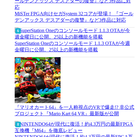
MiSTer FPGA向けセガSystem 32コアが登場！ 『ゴール
デンアックス デスアダーの復讐』など3作品に対応
SuperStation Oneのコンソールモード 1.1.3 OTAが今週
金曜日に公開。25以上の新機能を搭載
『マリオカート64』を一人称視点のVRで爆走!? 非公式
プロジェクト『Mario Kart 64 VR』最新版が公開
NINTENDO64が現代に復活！約4.3万円の最新FPGA互