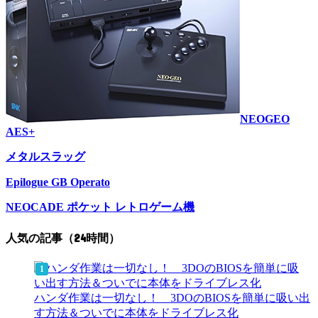
NEOGEO
AES+
メタルスラッグ
Epilogue GB Operato
NEOCADE ポケット レトロゲーム機
人気の記事（24時間）
ハンダ作業は一切なし！ 3DOのBIOSを簡単に吸い出
す方法＆ついでに本体をドライブレス化