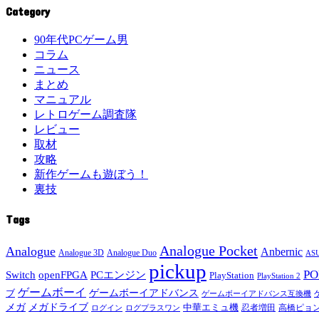
Category
90年代PCゲーム男
コラム
ニュース
まとめ
マニュアル
レトロゲーム調査隊
レビュー
取材
攻略
新作ゲームも遊ぼう！
裏技
Tags
Analogue Pocket
Analogue
Anbernic
Analogue 3D
Analogue Duo
ASU
pickup
P
Switch
openFPGA
PCエンジン
PlayStation
PlayStation 2
ゲームボーイ
ゲームボーイアドバンス
ブ
ゲームボーイアドバンス互換機
メガドライブ
メガ
中華エミュ機
ログイン
ログプラスワン
忍者増田
高橋ピョ