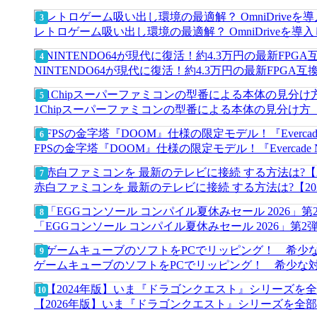
レトロゲーム吸い出し環境の最適解？ OmniDriveを導
NINTENDO64が現代に復活！約4.3万円の最新FPGA
1Chipスーパーファミコンの型番による本体の見分け
FPSの金字塔『DOOM』仕様の限定モデル！『Evercade Nex
赤白ファミコンを 最新のテレビに接続 する方法は?【20
「EGGコンソール コンパイル夏休みセール 2026」
ゲームキューブのソフトをPCでリッピング！ 希少な
【2026年版】いま『ドラゴンクエスト』シリーズを全