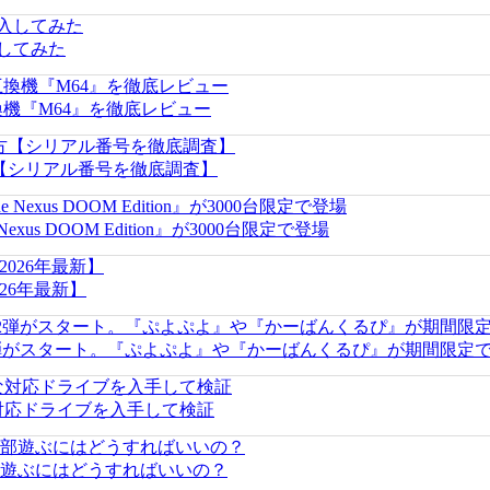
入してみた
互換機『M64』を徹底レビュー
方【シリアル番号を徹底調査】
us DOOM Edition』が3000台限定で登場
26年最新】
第2弾がスタート。『ぷよぷよ』や『かーばんくるぴ』が期間限定で
対応ドライブを入手して検証
部遊ぶにはどうすればいいの？