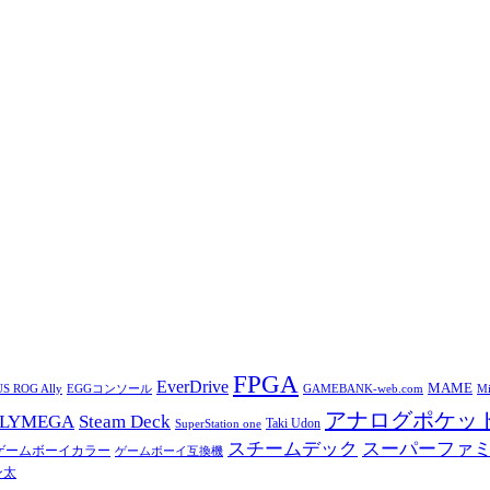
FPGA
EverDrive
MAME
S ROG Ally
EGGコンソール
Mi
GAMEBANK-web.com
アナログポケッ
OLYMEGA
Steam Deck
Taki Udon
SuperStation one
スチームデック
スーパーファ
ゲームボーイカラー
ゲームボーイ互換機
ン太