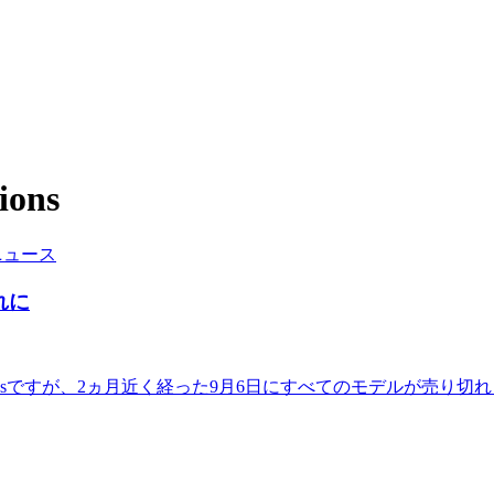
ions
ニュース
切れに
mited Editionsですが、2ヵ月近く経った9月6日にすべてのモデ