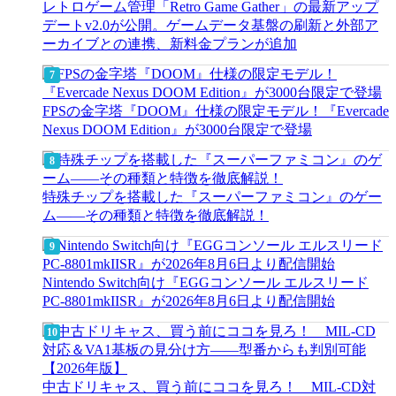
レトロゲーム管理「Retro Game Gather」の最新アップ
デートv2.0が公開。ゲームデータ基盤の刷新と外部ア
ーカイブとの連携、新料金プランが追加
FPSの金字塔『DOOM』仕様の限定モデル！『Evercade
Nexus DOOM Edition』が3000台限定で登場
特殊チップを搭載した『スーパーファミコン』のゲー
ム――その種類と特徴を徹底解説！
Nintendo Switch向け『EGGコンソール エルスリード
PC-8801mkIISR』が2026年8月6日より配信開始
中古ドリキャス、買う前にココを見ろ！ MIL-CD対