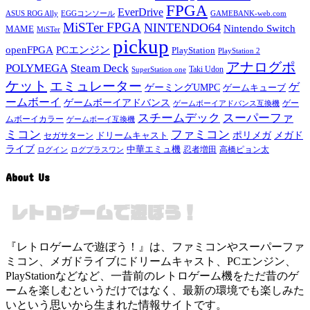
FPGA
EverDrive
ASUS ROG Ally
EGGコンソール
GAMEBANK-web.com
MiSTer FPGA
NINTENDO64
Nintendo Switch
MAME
MiSTer
pickup
openFPGA
PCエンジン
PlayStation
PlayStation 2
アナログポ
POLYMEGA
Steam Deck
Taki Udon
SuperStation one
ケット
エミュレーター
ゲ
ゲーミングUMPC
ゲームキューブ
ームボーイ
ゲームボーイアドバンス
ゲー
ゲームボーイアドバンス互換機
スチームデック
スーパーファ
ムボーイカラー
ゲームボーイ互換機
ミコン
ファミコン
メガド
ドリームキャスト
ポリメガ
セガサターン
ライブ
中華エミュ機
ログイン
ログプラスワン
忍者増田
高橋ピョン太
About Us
『レトロゲームで遊ぼう！』は、ファミコンやスーパーファ
ミコン、メガドライブにドリームキャスト、PCエンジン、
PlayStationなどなど、一昔前のレトロゲーム機をただ昔のゲ
ームを楽しむというだけではなく、最新の環境でも楽しみた
いという思いから生まれた情報サイトです。