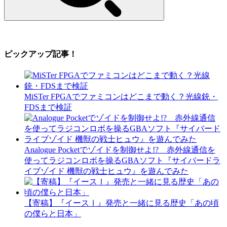
ピックアップ記事！
MiSTer FPGAでファミコンはどこまで動く？光線銃・
FDSまで検証
Analogue Pocketでゾイドを制御せよ!? 赤外線通信を
使ってラジコンロボを操るGBAソフト『サイバードラ
イブゾイド 機獣の戦士ヒュウ』を遊んでみた
【寄稿】『イースⅠ』発売と一緒に見る歴史「あの頃
の僕らと日本」