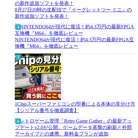
8月27日20時の生配信で『イーグレットツー ミニ』の
新作追加ソフトを発表！
NINTENDO64が現代に復活！約4.3万円の最新FPGA互
換機『M64』を徹底レビュー
1Chipスーパーファミコンの型番による本体の見分け方
【シリアル番号を徹底調査】