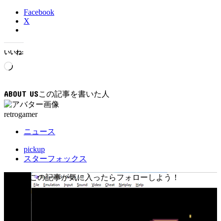
Facebook
X
いいね:
読
み
込
ABOUT US
み
中…
retrogamer
ニュース
pickup
スターフォックス
FOLLOW