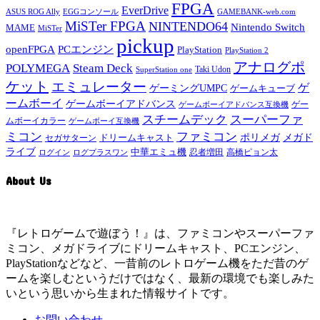
FPGA
EverDrive
ASUS ROG Ally
EGGコンソール
GAMEBANK-web.com
MiSTer FPGA
NINTENDO64
Nintendo Switch
MAME
MiSTer
pickup
openFPGA
PCエンジン
PlayStation
PlayStation 2
アナログポ
POLYMEGA
Steam Deck
Taki Udon
SuperStation one
ケット
エミュレーター
ゲ
ゲーミングUMPC
ゲームキューブ
ームボーイ
ゲームボーイアドバンス
ゲー
ゲームボーイアドバンス互換機
スチームデック
スーパーファ
ムボーイカラー
ゲームボーイ互換機
ミコン
ファミコン
メガド
ドリームキャスト
ポリメガ
セガサターン
ライブ
中華エミュ機
ログイン
ログプラスワン
忍者増田
高橋ピョン太
About Us
『レトロゲームで遊ぼう！』は、ファミコンやスーパーファ
ミコン、メガドライブにドリームキャスト、PCエンジン、
PlayStationなどなど、一昔前のレトロゲーム機をただ昔のゲ
ームを楽しむというだけではなく、最新の環境でも楽しみた
いという思いから生まれた情報サイトです。
お問い合わせ