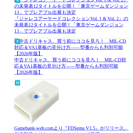
『ジャレコアーケードコレクションVol. 1 & Vol. 2』の
未発表12タイトルを公開！「東京ゲームダンジョン
13」でプレアブル出展も決定
中古ドリキャス、買う前にココを見ろ！ MIL-CD対
応＆VA1基板の見分け方——型番からも判別可能
【2026年版】
Gamebank-web.comより『FDSemu V1.5』がリリース。