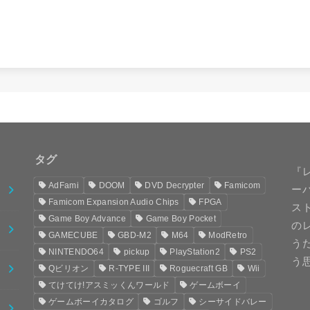
タグ
『
AdFami
DOOM
DVD Decrypter
Famicom
ー
Famicom Expansion Audio Chips
FPGA
スト
Game Boy Advance
Game Boy Pocket
の
GAMECUBE
GBD-M2
M64
ModRetro
う
NINTENDO64
pickup
PlayStation2
PS2
う
Qビリオン
R-TYPE III
Roguecraft GB
Wii
てけてけ!アスミッくんワールド
ゲームボーイ
ゲームボーイカタログ
ゴルフ
シーサイドバレー