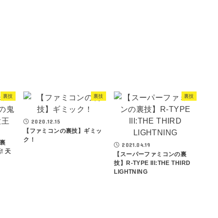
タ
ー
ニ
テ
ィ
ー
裏技
裏技
裏技
2020.12.15
【ファミコンの裏技】ギミッ
ク！
裏
2021.04.19
! 天
【スーパーファミコンの裏
技】R-TYPE III:THE THIRD
LIGHTNING