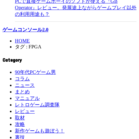
PCで直接ゲームボーイのソフトが使える『GB
Operator』レビュー。発展途上ながらゲームプレイ以外
の利用用途も？
ゲームコンソール2.0
HOME
タグ : FPGA
Category
90年代PCゲーム男
コラム
ニュース
まとめ
マニュアル
レトロゲーム調査隊
レビュー
取材
攻略
新作ゲームも遊ぼう！
裏技