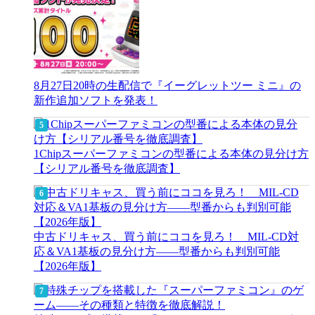
8月27日20時の生配信で『イーグレットツー ミニ』の
新作追加ソフトを発表！
1Chipスーパーファミコンの型番による本体の見分け方
【シリアル番号を徹底調査】
中古ドリキャス、買う前にココを見ろ！ MIL-CD対
応＆VA1基板の見分け方——型番からも判別可能
【2026年版】