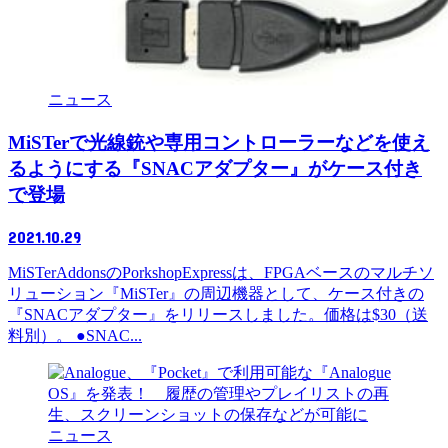
ニュース
MiSTerで光線銃や専用コントローラーなどを使え
るようにする『SNACアダプター』がケース付き
で登場
2021.10.29
MiSTerAddonsのPorkshopExpressは、FPGAベースのマルチソ
リューション『MiSTer』の周辺機器として、ケース付きの
『SNACアダプター』をリリースしました。価格は$30（送
料別）。 ●SNAC...
ニュース