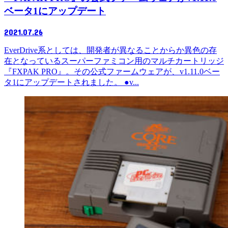
ベータ1にアップデート
2021.07.26
EverDrive系としては、開発者が異なることからか異色の存
在となっているスーパーファミコン用のマルチカートリッジ
『FXPAK PRO』。その公式ファームウェアが、v1.11.0ベー
タ1にアップデートされました。 ●v...