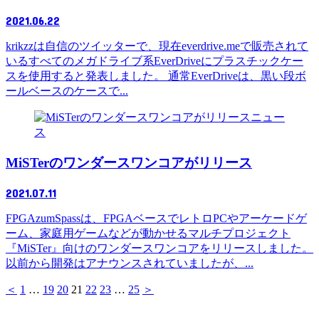
2021.06.22
krikzzは自信のツイッターで、現在everdrive.meで販売されて
いるすべてのメガドライブ系EverDriveにプラスチックケー
スを使用すると発表しました。 通常EverDriveは、黒い段ボ
ールベースのケースで...
ニュー
ス
MiSTerのワンダースワンコアがリリース
2021.07.11
FPGAzumSpassは、FPGAベースでレトロPCやアーケードゲ
ーム、家庭用ゲームなどが動かせるマルチプロジェクト
『MiSTer』向けのワンダースワンコアをリリースしました。
以前から開発はアナウンスされていましたが、...
＜
1
…
19
20
21
22
23
…
25
＞